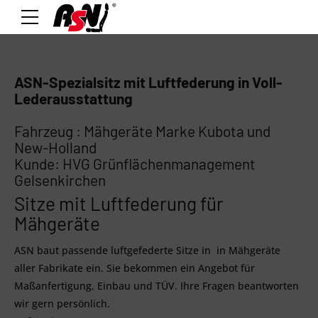
ASN-Spezialsitz mit Luftfederung in Voll-
Lederausstattung
Fahrzeug : Mähgeräte Marke Kubota und
New-Holland
Kunde: HVG Grünflächenmanagement
Gelsenkirchen
Sitze mit Luftfederung für
Mähgeräte
ASN baut passende luftgefederte Sitze in in Mähgeräte
aller Fabrikate ein. Sie bekommen ein Angebot für
Maßanfertigung, Einbau und TÜV. Ihre Fragen beantworten
wir gern persönlich.