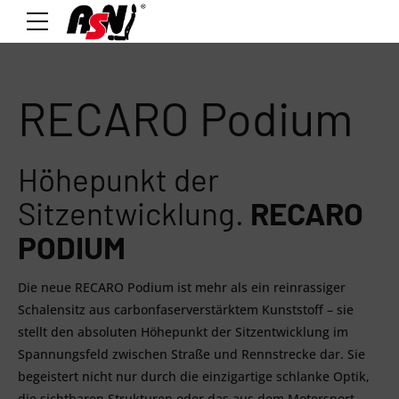
RECARO Podium
Höhepunkt der
Sitzentwicklung.
RECARO
PODIUM
Die neue RECARO Podium ist mehr als ein reinrassiger
Schalensitz aus carbonfaserverstärktem Kunststoff – sie
stellt den absoluten Höhepunkt der Sitzentwicklung im
Spannungsfeld zwischen Straße und Rennstrecke dar. Sie
begeistert nicht nur durch die einzigartige schlanke Optik,
die sichtbaren Strukturen oder das aus dem Motorsport